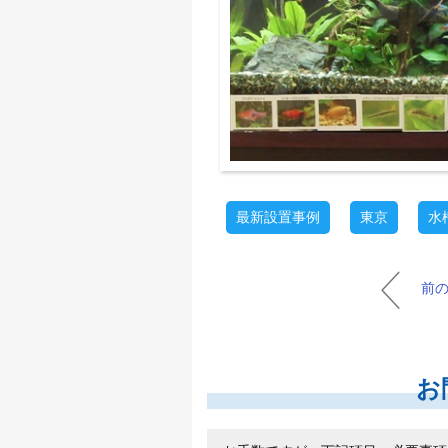
最新設置事例
東京
水
前
お