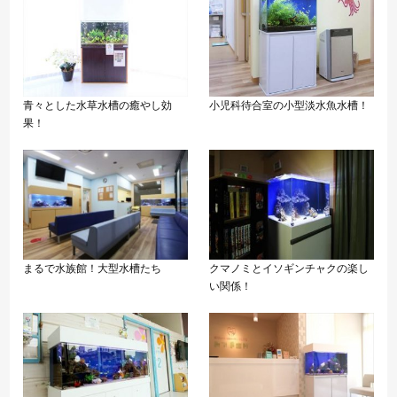
青々とした水草水槽の癒やし効
小児科待合室の小型淡水魚水槽！
果！
まるで水族館！大型水槽たち
クマノミとイソギンチャクの楽し
い関係！