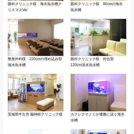
眼科クリニック様 海水魚水槽ク
眼科クリニック様 90cmの海水
リスマスVer
魚水槽
整形外科様 220cmの埋め込み型
眼科クリニック様 待合室
海水魚水槽
120cm淡水魚水槽
茨城県牛久市 脳神経クリニック様
カクレクマノミが優雅に泳ぐ海水
水槽