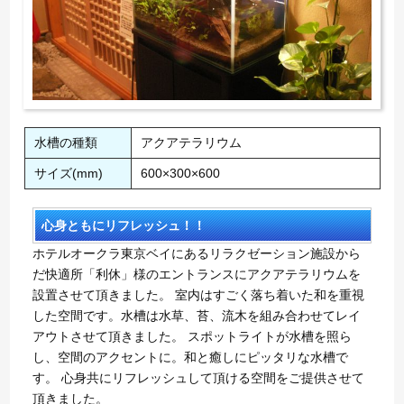
水槽の種類
アクアテラリウム
サイズ(mm)
600×300×600
心身ともにリフレッシュ！！
ホテルオークラ東京ベイにあるリラクゼーション施設から
だ快適所「利休」様のエントランスにアクアテラリウムを
設置させて頂きました。 室内はすごく落ち着いた和を重視
した空間です。水槽は水草、苔、流木を組み合わせてレイ
アウトさせて頂きました。 スポットライトが水槽を照ら
し、空間のアクセントに。和と癒しにピッタリな水槽で
す。 心身共にリフレッシュして頂ける空間をご提供させて
頂きました。