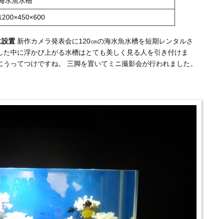
海水魚水槽
1200×450×600
に設置
新作カメラ発表会に120㎝の海水魚水槽を短期レンタルさ
した中に浮かび上がる水槽はとても美しく見る人を引き付けま
にうってつけですね。 三脚を置いてミニ撮影会が行われました。