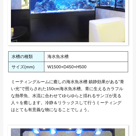
水槽の種類
海水魚水槽
サイズ(mm)
W1500×D450×H500
ミーティングルームに癒しの海水魚水槽 鎮静効果がある”青
い光”で照らされた150cm海水魚水槽。青に生えるカラフル
な熱帯魚、水流に合わせてゆらゆらと揺れるサンゴが見る
人々を癒します。冷静＆リラックスして行うミーティング
はとても有意義な物になることでしょう。