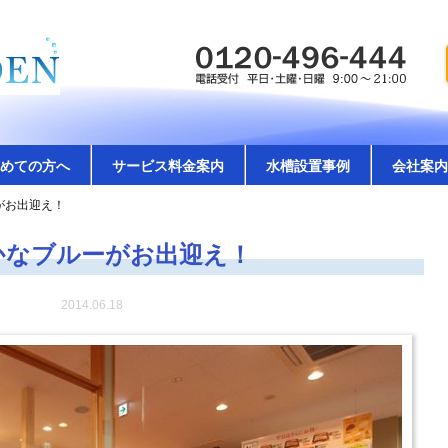
めての方へ
サービス料金案内
水槽設置事例
会社案内
がお出迎え！
かなブルーがお出迎え！
2014.06.18