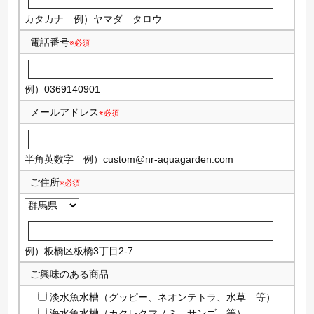
カタカナ
例）ヤマダ タロウ
電話番号
※必須
例）0369140901
メールアドレス
※必須
半角英数字
例）
custom@nr-aquagarden.com
ご住所
※必須
例）板橋区板橋3丁目2-7
ご興味のある商品
淡水魚水槽（グッピー、ネオンテトラ、水草 等）
海水魚水槽（カクレクマノミ、サンゴ 等）